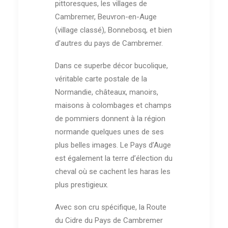
pittoresques, les villages de
Cambremer, Beuvron-en-Auge
(village classé), Bonnebosq, et bien
d’autres du pays de Cambremer.
12 – AURÉLIEN LE
PAGE
Dans ce superbe décor bucolique,
véritable carte postale de la
Normandie, châteaux, manoirs,
maisons à colombages et champs
de pommiers donnent à la région
normande quelques unes de ses
plus belles images. Le Pays d’Auge
14 – FAMILLE
est également la terre d’élection du
MONTAIS
cheval où se cachent les haras les
plus prestigieux.
Avec son cru spécifique, la Route
du Cidre du Pays de Cambremer