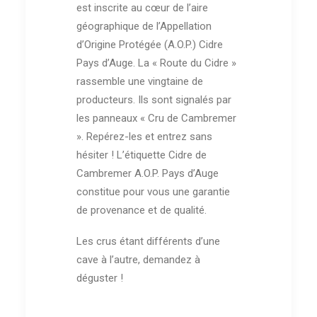
est inscrite au cœur de l’aire
géographique de l’Appellation
4 – GENEVIÈVE ET
d’Origine Protégée (A.O.P.) Cidre
DOMINIQUE
DENIS
Pays d’Auge. La « Route du Cidre »
rassemble une vingtaine de
producteurs. Ils sont signalés par
les panneaux « Cru de Cambremer
». Repérez-les et entrez sans
hésiter ! L’étiquette Cidre de
Cambremer A.O.P. Pays d’Auge
constitue pour vous une garantie
de provenance et de qualité.
Les crus étant différents d’une
cave à l’autre, demandez à
déguster !