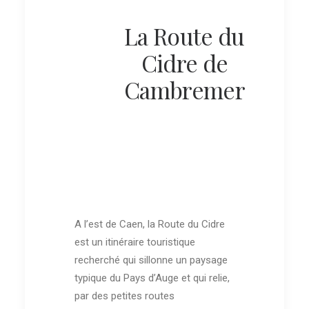
La Route du
Cidre de
Cambremer
6 – DOMAINE
DUPONT
A l’est de Caen, la Route du Cidre
2 – LES VERGERS
D’AUVILLARS
est un itinéraire touristique
recherché qui sillonne un paysage
typique du Pays d’Auge et qui relie,
par des petites routes