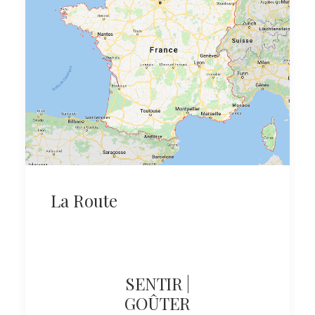
8 – MANOIR DE
MONTREUIL
La Route
18 – BRUNO
VILAIN
SENTIR |
GOÛTER